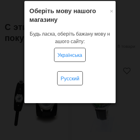
×
Оберіть мову нашого
магазину
С этим товаром часто
Будь ласка, оберіть бажану мову н
покупают
ашого сайту:
8 товари
Українська
Русский