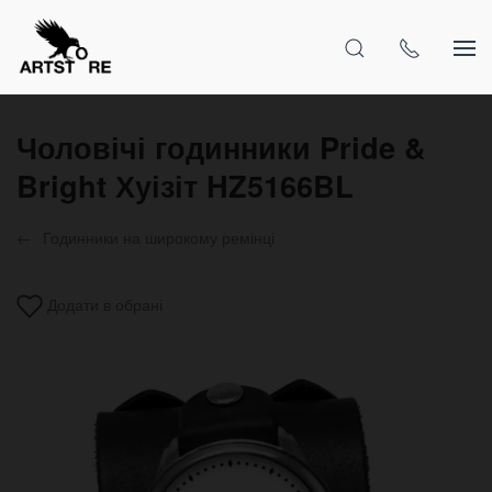
Чоловічі годинники Pride &
Bright Хуізіт HZ5166BL
Годинники на широкому ремінці
Додати в обрані