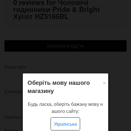
0 reviews for Чоловічі
годинники Pride & Bright
Хуізіт HZ5166BL
НАПИСАТИ ВІДГУК
Ваше ім'я
×
Оберіть мову нашого
магазину
Електронна пошта
Будь ласка, оберіть бажану мову н
ашого сайту:
Оцініть продукт
Українська
Відгук