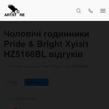
Чоловічі годинники
Pride & Bright Хуізіт
HZ5166BL відгуків
Чоловічі годинники Pride & Bright Хуізіт HZ5166BL
ОГЛЯД
ВІДГУКИ
0
SKU:HZ5166BL