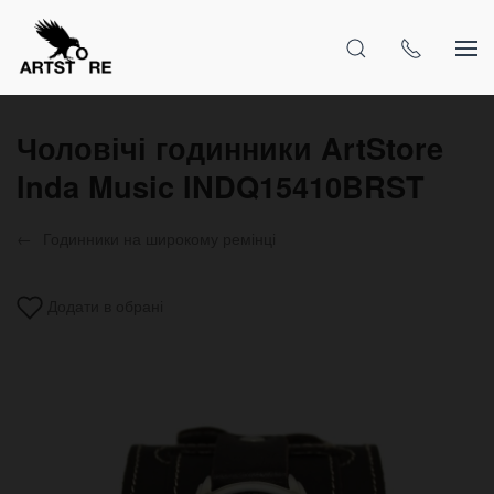
Чоловічі годинники ArtStore
Inda Music INDQ15410BRST
Годинники на широкому ремінці
Додати в обрані