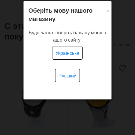
×
Оберіть мову нашого
магазину
С этим товаром часто
Будь ласка, оберіть бажану мову н
покупают
ашого сайту:
8 товари
Українська
Русский