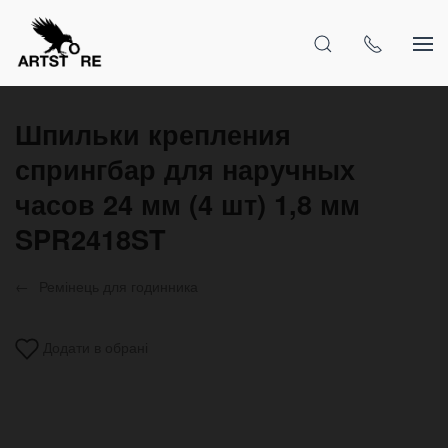
Шпильки крепления
спрингбар для наручных
часов 24 мм (4 шт) 1,8 мм
SPR2418ST
Ремінець для годинника
Додати в обрані