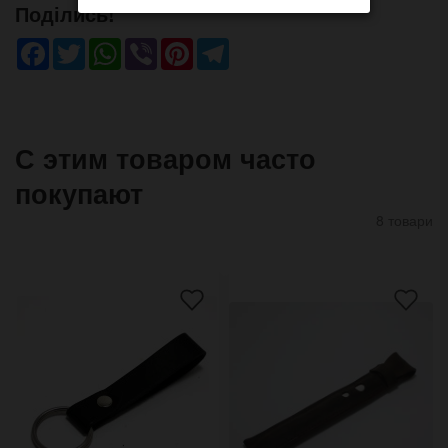
Поділись!
Facebook
Twitter
WhatsApp
Viber
Pinterest
Telegram
С этим товаром часто
покупают
8 товари