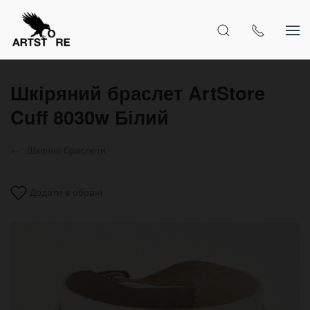
Шкіряний браслет ArtStore
Cuff 8030w Білий
Шкіряні браслети
Додати в обрані