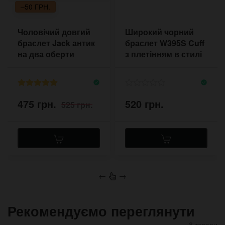
–50 ГРН.
Чоловічий довгий
Широкий чорний
браслет Jack антик
браслет W395S Cuff
на два оберти
з плетінням в стилі
готика
475 грн.
520 грн.
525 грн.
←
→
Рекомендуємо переглянути
8 товари