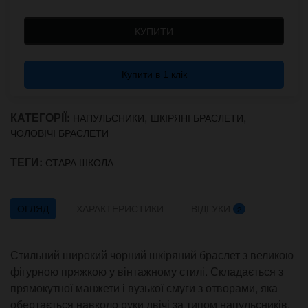
КУПИТИ
Купити в 1 клік
КАТЕГОРІЇ:
,
,
НАПУЛЬСНИКИ
ШКІРЯНІ БРАСЛЕТИ
ЧОЛОВІЧІ БРАСЛЕТИ
ТЕГИ:
СТАРА ШКОЛА
ОГЛЯД
ХАРАКТЕРИСТИКИ
ВІДГУКИ
2
Стильний широкий чорний шкіряний браслет з великою
фігурною пряжкою у вінтажному стилі. Складається з
прямокутної манжети і вузької смуги з отворами, яка
обертається навколо руки двічі за типом напульсників.