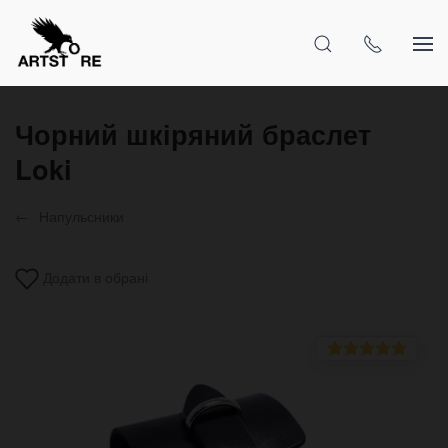
Чорний шкіряний браслет
Loki
Напульсники
Додати в обрані