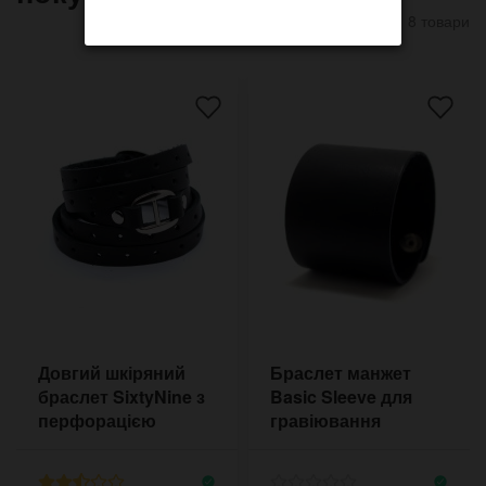
8 товари
Довгий шкіряний
Браслет манжет
браслет SixtyNine з
Basic Sleeve для
перфорацією
гравіювання