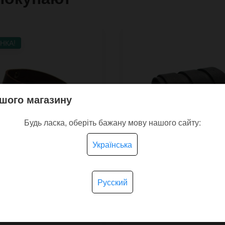
НКА!
шого магазину
Будь ласка, оберіть бажану мову нашого сайту:
Українська
Русский
ний браслет Brass з
Великий шкіряний бра
зовою фурнітурою
Legion з трьома пряж