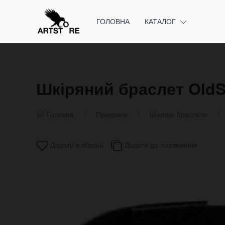
ГОЛОВНА
КАТАЛОГ
Шкіряний браслет OldS
Головна
Прикраси
Шкіряні браслети
Додати в обрані
Додати до порівняння