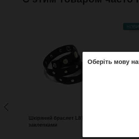
НОВИ
Оберіть мову на
Шкіряний браслет L81 з
Шкіря
заклепками
брон