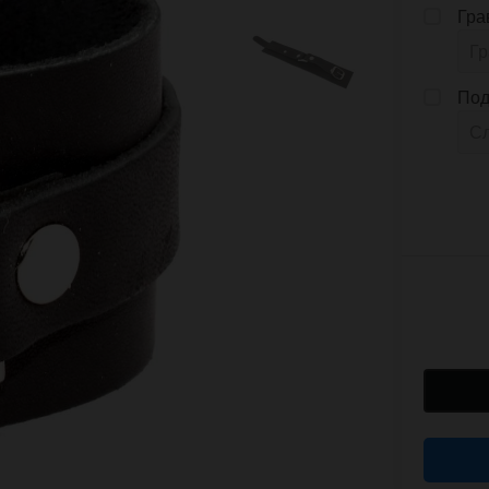
Гра
Под