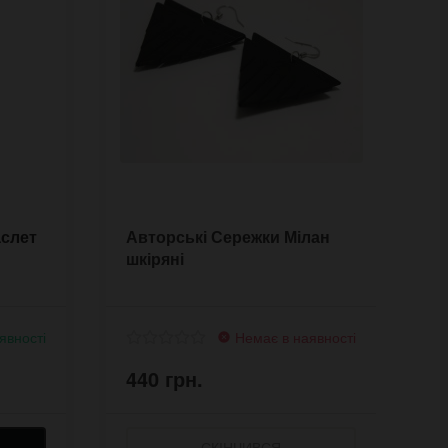
аслет
Авторські Сережки Мілан
С
шкіряні
г
явності
Немає в наявності
440 грн.
4
СКІНЧИВСЯ