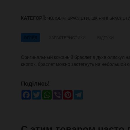
КАТЕГОРІЇ:
,
ЧОЛОВІЧІ БРАСЛЕТИ
ШКІРЯНІ БРАСЛЕТ
ОГЛЯД
ХАРАКТЕРИСТИКИ
ВІДГУКИ
Оригинальный кожаный браслет в духе олдскул на
кнопок, браслет можно застегнуть на небольшой о
Поділись!
Facebook
Twitter
WhatsApp
Viber
Pinterest
Telegram
С этим товаром часто 