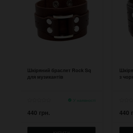
Шкіряний браслет Rock Sq
Шкіря
для музикантів
з чор
У наявності
440 грн.
440 
КУПИТИ