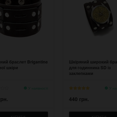
ний браслет Brigantine
Шкіряний широкий бр
ної шкіри
для годинника SD із
заклепками
У наявності
У на
грн.
440 грн.
КУПИТИ
КУПИТИ