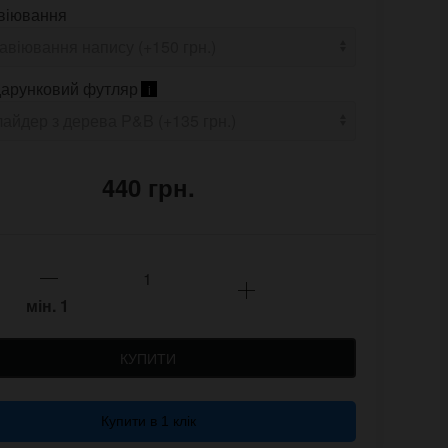
віювання
арунковий футляр
i
440 грн.
мін.
1
КУПИТИ
Купити в 1 клік