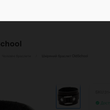
chool
Чоловічі браслети
Шкіряний браслет OldSchool
SKU:31
Дост