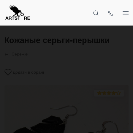
Кожаные серьги-перышки
Сережки
Додати в обрані