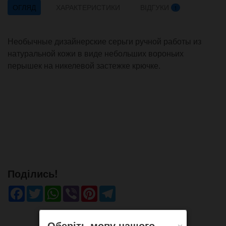
ОГЛЯД
ХАРАКТЕРИСТИКИ
ВІДГУКИ
1
Необычные дизайнерские серьги ручной работы из
натуральной кожи в виде небольших вороньих
перышек на никелевой застежке крючке.
Поділись!
Facebook
Twitter
WhatsApp
Viber
Pinterest
Telegram
×
Оберіть мову нашого