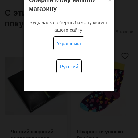
магазину
С этим товаром часто
покупают
Будь ласка, оберіть бажану мову н
ашого сайту:
8 товари
Українська
Русский
Чорний шкіряний
Шкарпетки унісекс