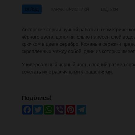
ОГЛЯД
ХАРАКТЕРИСТИКИ
ВІДГУКИ
Авторские серьги ручной работы в геометрическо
чёрного цвета, дополнительно нанесен слой вод
крючком в цвете серебро. Кожаные сережки предс
скрепленных между собой, один из которых имее
Универсальный черный цвет, средний размер се
сочетать их с различными украшениями.
Поділись!
Facebook
Twitter
WhatsApp
Viber
Pinterest
Telegram