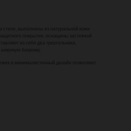
м стиле, выполнены из натуральной кожи
озащитного покрытия, оснащены застежкой
тавляют из себя два треугольника,
т широкую бахрому.
режек и минималистичный дизайн позволяют