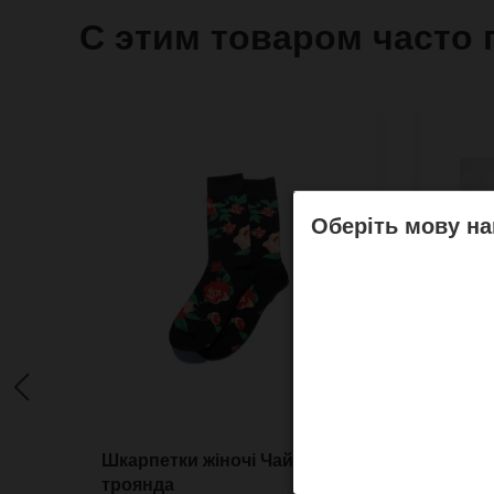
С этим товаром часто 
Оберіть мову на
Шкарпетки жіночі Чайна
Чорна
троянда
паспо