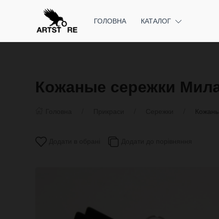
ГОЛОВНА
КАТАЛОГ
Кожаные сережки Мил
Головна
Прикраси
Сережки
Кожаны
Додати в обрані
Додати до порівняння