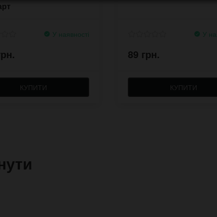
арт
У наявності
У на
грн.
89 грн.
КУПИТИ
КУПИТИ
нути