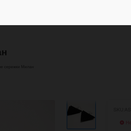
ан
е сережки Милан
SKU:AS
Не