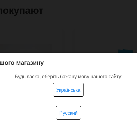
покупают
шого магазину
Будь ласка, оберіть бажану мову нашого сайту:
Українська
Русский
 обкладинка на
Шкарпетки унісекс
рт Basic з відділенням
Сушиманія