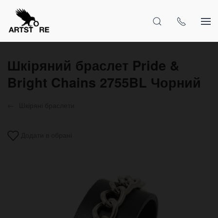
Шкіряний браслет Pride &
Bright Chains 2755BL Чорний
Шкіряні браслети
Додати в обрані