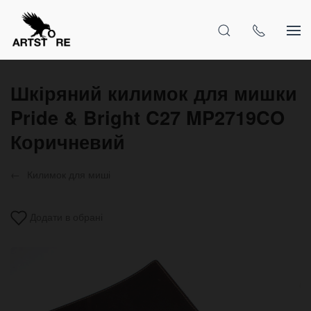
Шкіряний килимок для мишки
Pride & Bright C27 MP2719CO
Коричневий
Килимок для миші
Додати в обрані