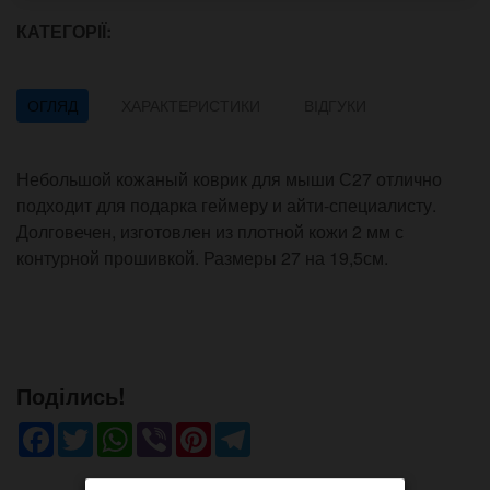
КАТЕГОРІЇ:
ОГЛЯД
ХАРАКТЕРИСТИКИ
ВІДГУКИ
Небольшой кожаный коврик для мыши С27 отлично
подходит для подарка геймеру и айти-специалисту.
Долговечен, изготовлен из плотной кожи 2 мм с
контурной прошивкой. Размеры 27 на 19,5см.
Поділись!
Facebook
Twitter
WhatsApp
Viber
Pinterest
Telegram