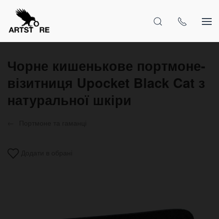
Чорне кишенькове портмоне-
візитниця Upocket Black Cat з
натуральної шкіри
Портмоне та гаманці
Додати в обрані