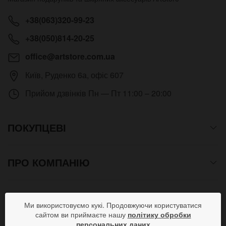
+38(063)320-99-23
+38(050)814-20-25
office@artstore.com.ua
Київ
,
Руденко 6а, офіс 607
Прийом дзвінків
Пн — Пт 11:00 – 20:00
ПОКУПЦЕВІ
ПРО КОМПАНІЮ
СПОСОБИ ОПЛАТИ
Ми використовуємо кукі. Продовжуючи користуватися
сайтом ви приймаєте нашу
політику обробки
персональних даних