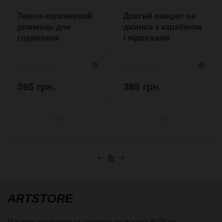
Темно-коричневий
Довгий ланцюг на
ремінець для
джинси з карабіном
годинника
і підвісками
MrStraight 18 мм
Геометрія
395 грн.
395 грн.
←
→
ARTSTORE
Магазин подарунків та шкіряних аксесуарів
ArtStore