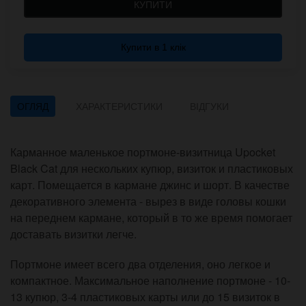
КУПИТИ
Купити в 1 клік
ОГЛЯД
ХАРАКТЕРИСТИКИ
ВІДГУКИ
Карманное маленькое портмоне-визитница Upocket
Black Cat для нескольких купюр, визиток и пластиковых
карт. Помещается в кармане джинс и шорт. В качестве
декоративного элемента - вырез в виде головы кошки
на переднем кармане, который в то же время помогает
доставать визитки легче.
Портмоне имеет всего два отделения, оно легкое и
компактное. Максимальное наполнение портмоне - 10-
13 купюр, 3-4 пластиковых карты или до 15 визиток в