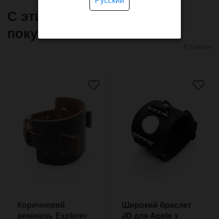
С этим товаром часто
покупают
8 товари
Коричневий
Широкий браслет
ремінець Explorer
JD для Apple з