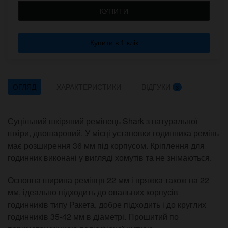
КУПИТИ
Купити в 1 клік
ОГЛЯД
ХАРАКТЕРИСТИКИ
ВІДГУКИ
3
Суцільний шкіряний ремінець Shark з натуральної
шкіри, двошаровий. У місці установки годинника ремінь
має розширення 36 мм під корпусом. Кріплення для
годинник виконані у вигляді хомутів та не знімаються.
Основна ширина ремінця 22 мм і пряжка також на 22
мм, ідеально підходить до овальних корпусів
годинників типу Ракета, добре підходить і до круглих
годинників 35-42 мм в діаметрі. Прошитий по