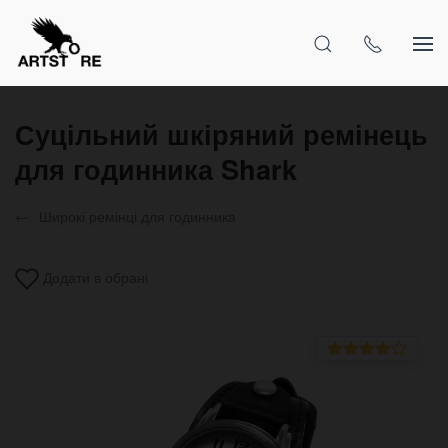
Суцільний шкіряний ремінець
для годинника Shark
Широкі ремінці для годинника
Додати в обрані