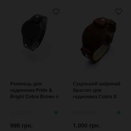
Ремінець для
Суцільний шкіряний
годинника Pride &
браслет для
Bright Cobra Brown з
годинника Cobra S
контрастною
36 мм
прошивкою
7700BRWST
990 грн.
1,000 грн.