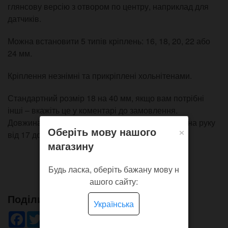
глянсову версію з отвором по центру, наприклад для
датчиків.
Можна встановити 5 типів кріплень: 16, 18, 20, 22 або
24 мм.
Кріплення незнімні та прикріплені хольнітенами.
Стандартний розмір 18 на 40 мм, якщо вам потрібні
інші – вкажіть це у коментарі до замовлення.
Довжина ремінця загальна 24 см, розрахована на руку
×
Оберіть мову нашого
від 17 до 19,5 см в обхваті.
магазину
Будь ласка, оберіть бажану мову н
ашого сайту:
Поділись!
Українська
Facebook
Twitter
WhatsApp
Viber
Pinterest
Telegram