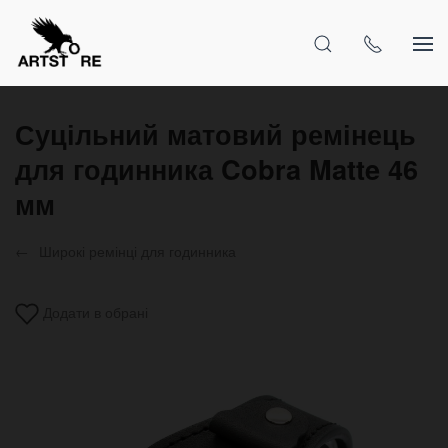
Суцільний матовий ремінець
для годинника Cobra Matte 46
мм
Широкі ремінці для годинника
Додати в обрані