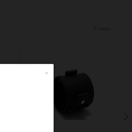
8 товари
×