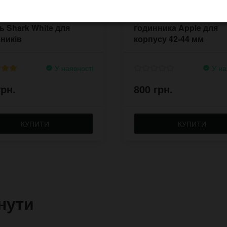
 шкіряний овальний
Широкий браслет JD д
ь Shark White для
годинника Apple для
ників
корпусу 42-44 мм
У наявності
У на
грн.
800 грн.
КУПИТИ
КУПИТИ
нути