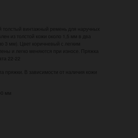
й толстый винтажный ремень для наручных
влен из толстой кожи около 1,5 мм в два
о 3 мм). Цвет коричневый с легким
лены и легко меняются при износе. Пряжка
та 22-22
ёта пряжки. В зависимости от наличия кожи
00 мм