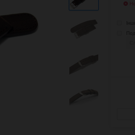
Не
Інш
Под