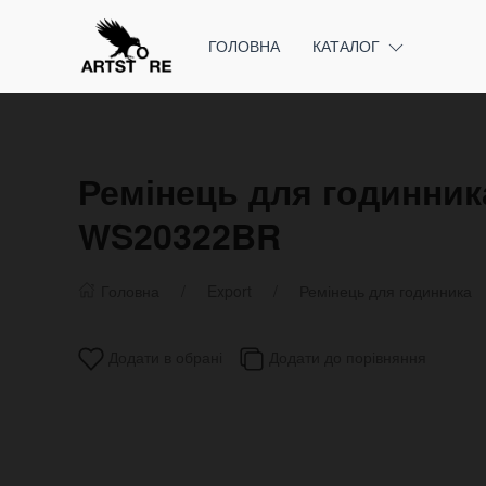
ГОЛОВНА
КАТАЛОГ
Ремінець для годинника
WS20322BR
Головна
Export
Ремінець для годинника
Додати в обрані
Додати до порівняння