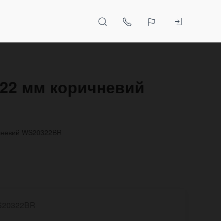
p 22 мм коричневий
ричневий WS20322BR
S20322BR