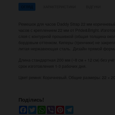
ОГЛЯД
ХАРАКТЕРИСТИКИ
ВІДГУКИ
Ремешок для часов Daddy Strap 22 мм коричневы
часов с креплением 22 мм от Pride&Bright. Изгото
слоя с контурной прошивкой (общая толщина окол
бордовым оттенком. Киперы (тренчики) не закреп
литая нержавеющая сталь. Дизайн прямой форма
Длина стандартная 200 мм (~8 см + 12 см) без уч
срок изготовления 1-3 рабочих дня.
Цвет ремня: Коричневый. Общие размеры: 22 × 2
Поділись!
Facebook
Twitter
WhatsApp
Viber
Pinterest
Telegram