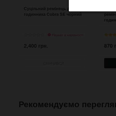
Суцільний ремінець для
Білий
годинника Cobra SE чорний
ремін
годин
Немає в наявності
2,400 грн.
870 
СКІНЧИВСЯ
Рекомендуємо перегля