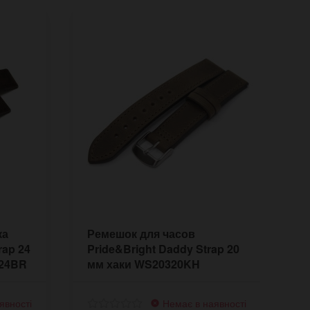
ка
Ремешок для часов
Р
rap 24
Pride&Bright Daddy Strap 20
P
324BR
мм хаки WS20320KH
м
явності
Немає в наявності