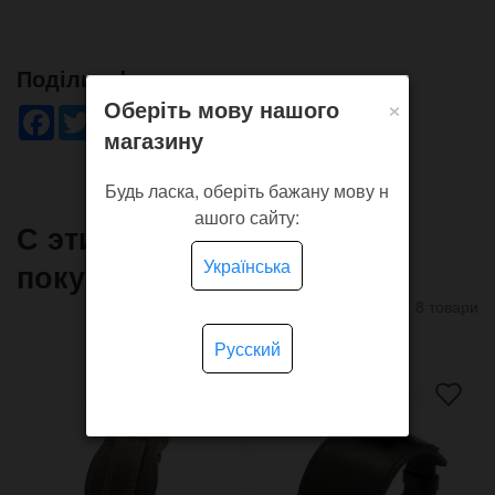
Поділись!
×
Оберіть мову нашого
Facebook
Twitter
WhatsApp
Viber
Pinterest
Telegram
магазину
Будь ласка, оберіть бажану мову н
ашого сайту:
С этим товаром часто
Українська
покупают
8 товари
Русский