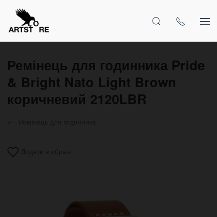
Ремінець для годинника Pride
& Bright Nato Light Brown
коричневий 2120LBR
Ремінець для годинника
Додати в обрані