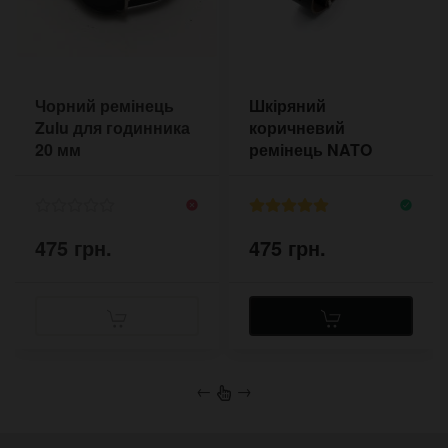
Чорний ремінець
Шкіряний
Zulu для годинника
коричневий
20 мм
ремінець NATO
Pride&Bright 18-22
мм
475 грн.
475 грн.
←
→