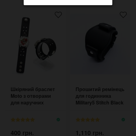
Шкіряний браслет
Прошитий ремінець
Moto з отворами
для годинника
для наручних
Military5 Stitch Black
годинників
400 грн.
1,110 грн.