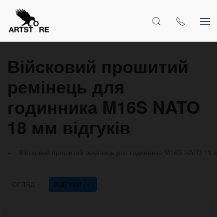
Війсковий прошитий
ремінець для
годинника M16S NATO
18 мм відгуків
Війсковий прошитий ремінець для годинника M16S NATO 18 
ОГЛЯД
ВІДГУКИ
4