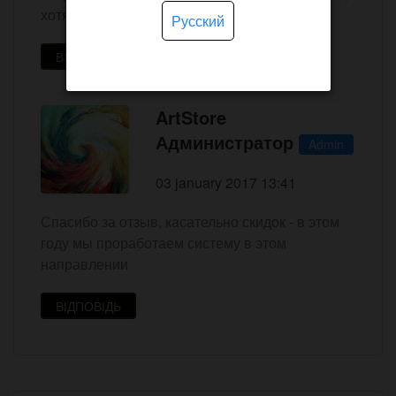
хотя бы
Русский
ВІДПОВІДЬ
ArtStore
Администратор
Admin
03 january 2017 13:41
Спасибо за отзыв, касательно скидок - в этом
году мы проработаем систему в этом
направлении
ВІДПОВІДЬ