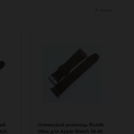
8 товари
вий
Оливковий ремінець Rustik
П
tch
Olive для Apple Watch 38-40
д