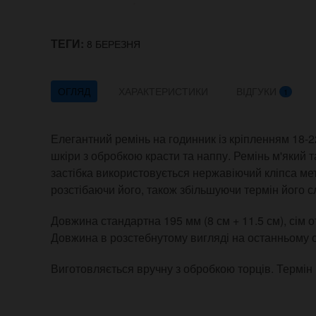
ТЕГИ:
8 БЕРЕЗНЯ
ОГЛЯД
ХАРАКТЕРИСТИКИ
ВІДГУКИ
1
Елегантний ремінь на годинник із кріпленням 18-2
шкіри з обробкою красти та наппу. Ремінь м'який 
застібка використовується нержавіючий кліпса мет
розстібаючи його, також збільшуючи термін його с
Довжина стандартна 195 мм (8 см + 11.5 см), сім от
Довжина в розстебнутому вигляді на останньому о
Виготовляється вручну з обробкою торців. Термін 