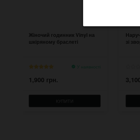
Жіночий годинник Vinyl на
Наруч
шкіряному браслеті
зі зв
У наявності
1,900 грн.
3,10
КУПИТИ