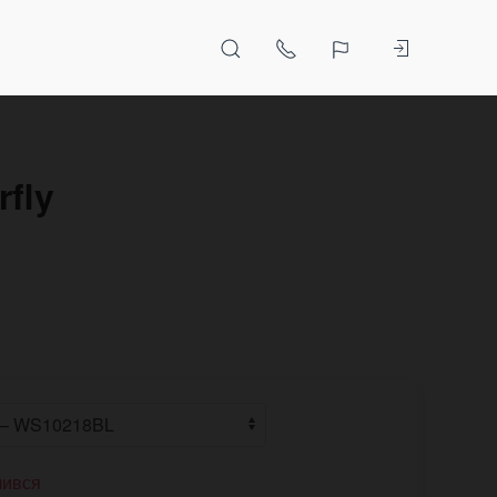
fly
чився