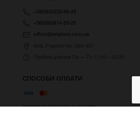
+38(063)320-99-23
+38(050)814-20-25
office@artstore.com.ua
Київ
,
Руденко 6а, офіс 607
Прийом дзвінків
Пн — Пт 11:00 – 20:00
СПОСОБИ ОПЛАТИ
Інформація про оплату та доставку
Глянцевий чорний ремінь на го
Copyright © 2012- 2026 Всі права захищені. Магазин под
адміністратора.