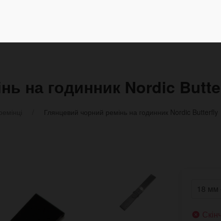
ь на годинник Nordic Butter
ремінці
Глянцевий чорний ремінь на годинник Nordic Butterfly
Скін