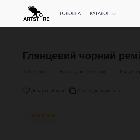
ГОЛОВНА
КАТАЛОГ
Глянцевий чорний ремін
Головна
Ремінці для годинників
Класичні 
Додати в обрані
Додати до порівняння