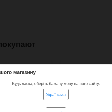
покупают
шого магазину
Будь ласка, оберіть бажану мову нашого сайту:
Українська