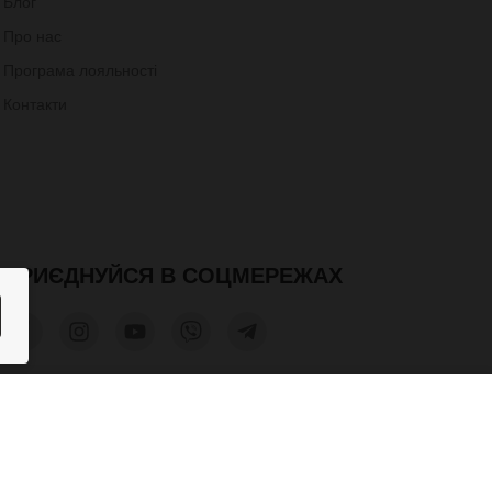
Блог
Про нас
Програма лояльності
Контакти
ПРИЄДНУЙСЯ В СОЦМЕРЕЖАХ
900 грн.
КУПИТИ
допускається лише при отриманні письмового дозволу