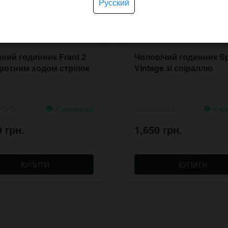
Русский
ний годинник Frant 2
Чоловічий годинник Sp
оротним ходом стрілок
Vintage зі спіраллю
У наявності
У на
0 грн.
1,650 грн.
КУПИТИ
КУПИТИ