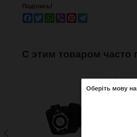
Поділись!
Facebook
Twitter
WhatsApp
Viber
Pinterest
Telegram
С этим товаром часто 
Оберіть мову на