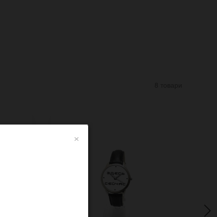
8 товари
×