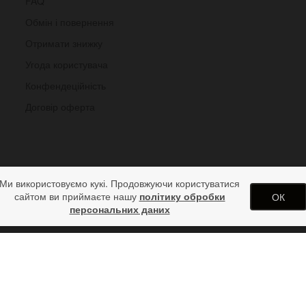
FAQ
Обмін і повернення
Отримати знижку
Угода користувача
Конфендеційність
Договір оферта
Ми використовуємо кукі. Продовжуючи користуватися
сайтом ви приймаєте нашу
політику обробки
ОК
персональних даних
динник Nordic Butterfly
арунків від дизайн студії ArtStore. Використання матеріалів сайту 