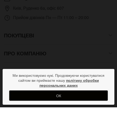
Київ
,
Руденко 6а, офіс 607
Прийом дзвінків
Пн — Пт 11:00 – 20:00
ПОКУПЦЕВІ
ПРО КОМПАНІЮ
СПОСОБИ ОПЛАТИ
Ми використовуємо кукі. Продовжуючи користуватися
сайтом ви приймаєте нашу
політику обробки
персональних даних
ПРИЄДНУЙСЯ В СОЦМЕРЕЖАХ
ОК
Copyright © 2012- 2026 Всі права захищені. Магазин
КУПИТИ