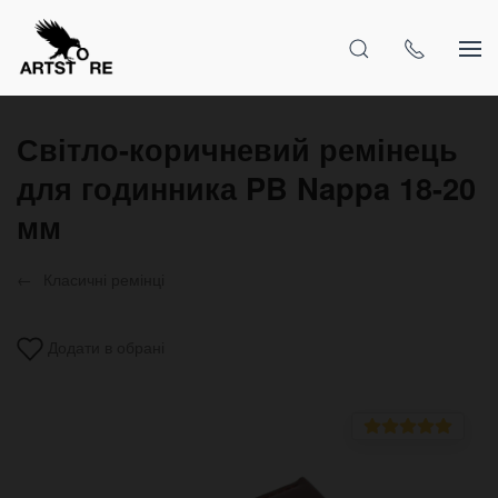
Світло-коричневий ремінець
для годинника PB Nappa 18-20
мм
Класичні ремінці
Додати в обрані