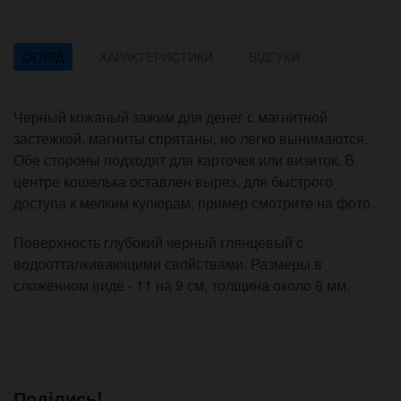
ОГЛЯД
ХАРАКТЕРИСТИКИ
ВІДГУКИ
Черный кожаный зажим для денег с магнитной
застежкой, магниты спрятаны, но легко вынимаются.
Обе стороны подходят для карточек или визиток. В
центре кошелька оставлен вырез, для быстрого
доступа к мелким купюрам, пример смотрите на фото.
Поверхность глубокий черный глянцевый с
водоотталкивающими свойствами. Размеры в
сложенном виде - 11 на 9 см, толщина около 8 мм.
Поділись!