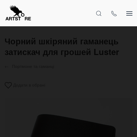
Чорний шкіряний гаманець
затискач для грошей Luster
Портмоне та гаманці
Додати в обрані