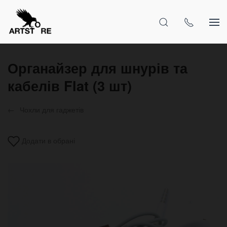
Органайзер для шнурів та
кабелів Flat (3 шт)
Чохли для гаджетів
Додати в обрані