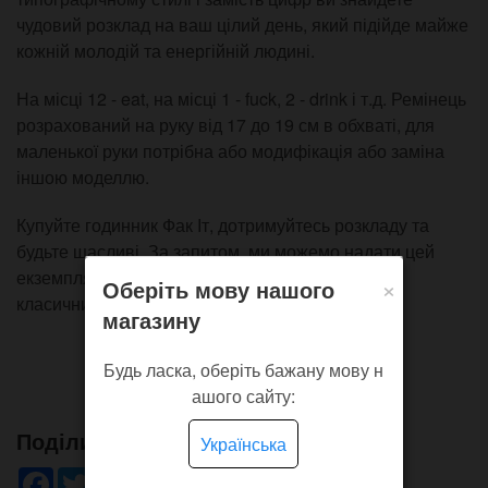
чудовий розклад на ваш цілий день, який підійде майже
кожній молодій та енергійній людині.
На місці 12 - eat, на місці 1 - fuck, 2 - drink і т.д. Ремінець
розрахований на руку від 17 до 19 см в обхваті, для
маленької руки потрібна або модифікація або заміна
іншою моделлю.
Купуйте годинник Фак Іт, дотримуйтесь розкладу та
будьте щасливі. За запитом, ми можемо надати цей
екземпляр на класичному ремінці або разом із
×
Оберіть мову нашого
класичним ремінцем.
магазину
Будь ласка, оберіть бажану мову н
ашого сайту:
Поділись!
Українська
Facebook
Twitter
WhatsApp
Viber
Pinterest
Telegram