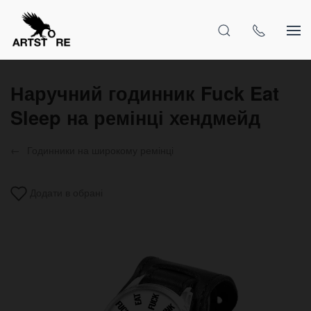
Наручний годинник Fuck Eat
Sleep на ремінці хендмейд
Годинники на широкому ремінці
Додати в обрані