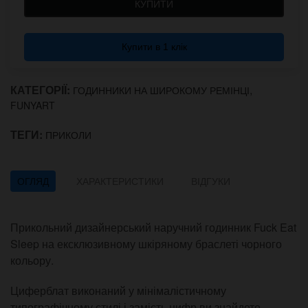
КУПИТИ
Купити в 1 клік
КАТЕГОРІЇ:
,
ГОДИННИКИ НА ШИРОКОМУ РЕМІНЦІ
FUNYART
ТЕГИ:
ПРИКОЛИ
ОГЛЯД
ХАРАКТЕРИСТИКИ
ВІДГУКИ
Прикольний дизайнерський наручний годинник Fuck Eat
Sleep на ексклюзивному шкіряному браслеті чорного
кольору.
Циферблат виконаний у мінімалістичному
типографічному стилі і замість цифр ви знайдете