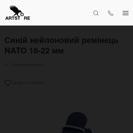
Синій нейлоновий ремінець
NATO 18-22 мм
Класичні ремінці
Додати в обрані