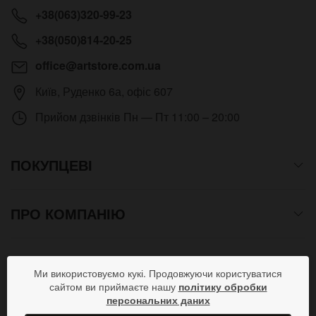
+38(063)320-99-23
+38(050)814-20-25
office@artstore.com.ua
Київ
,
Руденко 6а, офіс 607
Прийом дзвінків
Пн — Пт 11:00 – 20:00
ПОКУПЦЕВІ
ПРО КОМПАНІЮ
СПОСОБИ ОПЛАТИ
Ми використовуємо кукі. Продовжуючи користуватися
сайтом ви приймаєте нашу
політику обробки
персональних даних
ПРИЄДНУЙСЯ В СОЦМЕРЕЖАХ