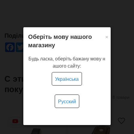
×
Поділись!
Оберіть мову нашого
магазину
Facebook
Twitter
WhatsApp
Viber
Pinterest
Telegram
Будь ласка, оберіть бажану мову н
ашого сайту:
С этим товаром часто
Українська
покупают
8 товари
Русский