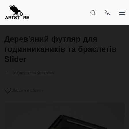
Дерев'яний футляр для
годинникаників та браслетів
Slider
Подарункова упаковка
Додати в обрані