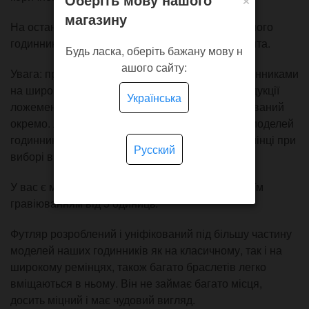
магазину
На останньому фото приклад пакування наручного
годинника Тут і зараз з використанням ложемента.
Будь ласка, оберіть бажану мову н
ашого сайту:
Увага: при замовленні боксу з браслетами, годинниками
на широкому ремінці або окремо для своєї продукції
Українська
ложемент не додається або може бути розрахований
окремо. Ложемент додається тільки до деяких моделей
годинників нашого магазину на класичному ремінці при
Русский
виборі відповідної опції при замовленні.
У вас є можливість замовлення футлярів зі своїм
гравіюванням від 5 одиниць.
Футляр розроблений і уніфікований під більшу частину
моделей наших годинників як на класичному, так і на
широкому ремінцях, також багато браслетів легко
вміщаються в ньому. Він не займає багато місця,
досить міцний і має чудовий вигляд.