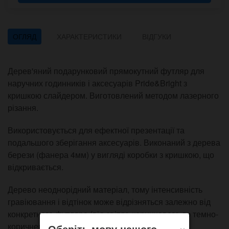
ОГЛЯД
ХАРАКТЕРИСТИКИ
ВІДГУКИ
Дерев'яний подарунковий прямокутний футляр для
наручних годинників і аксесуарів Pride&Bright з
кришкою слайдером. Виготовлений методом лазерного
різання.
Використовується для ефектної презентації та
подальшого зберігання аксесуарів. Виконаний з дерева
берези (фанера 4мм) у вигляді коробки з кришкою, що
відкривається.
Дерево неоднорідний матеріал, тому інтенсивність
гравіювання і відтінок може відрізняться залежно від
конкретного футляра (від світло-коричневого до темно-
×
коричневого).
Оберіть мову нашого