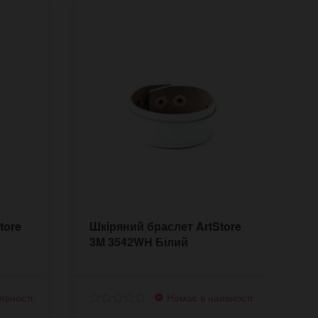
tore
Шкіряний браслет ArtStore
Ш
3M 3542WH Білий
I
явності
Немає в наявності