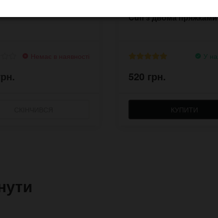
ний браслет Xstyle
Широкий браслет Aviat
Cuff з двома пряжками
Немає в наявності
У на
грн.
520 грн.
СКІНЧИВСЯ
КУПИТИ
нути