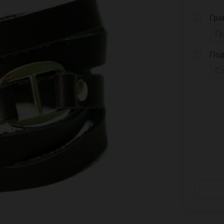
Гра
Под