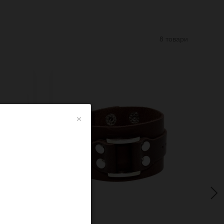
8 товари
×