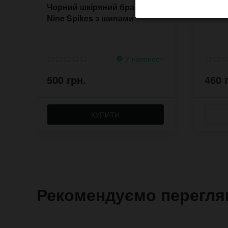
Чорний шкіряний браслет
Шкіря
Nine Spikes з шипами
У наявності
500 грн.
460 
КУПИТИ
Рекомендуємо перегля