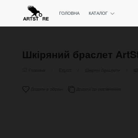
ГОЛОВНА
КАТАЛОГ
Шкіряний браслет ArtS
Головна
Export
Шкіряні браслети
Ш
Додати в обрані
Додати до порівняння