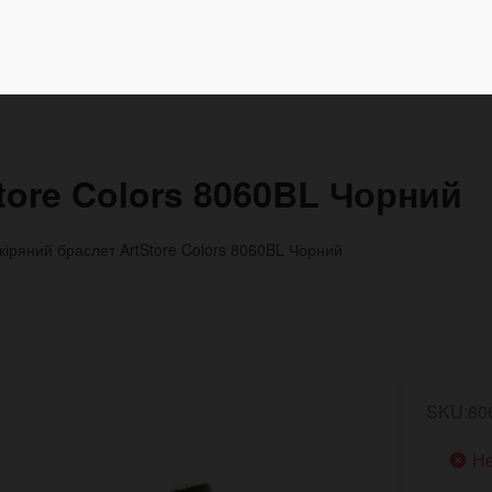
tore Colors 8060BL Чорний
кіряний браслет ArtStore Colors 8060BL Чорний
SKU:80
Не