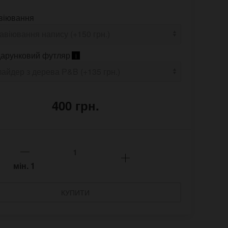
віювання
арунковий футляр
i
400 грн.
мін.
1
КУПИТИ