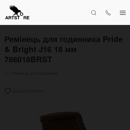
Ремінець для годинника Pride
& Bright J16 18 мм
786018BRST
Ремінець для годинника
Додати в обрані