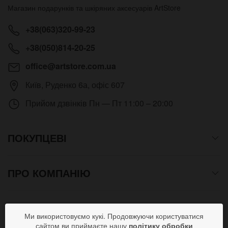
Магазин подарунків та шкіряних аксесуарів
ArtStore
+38(063)320-99-23
+38(050)814-20-25
office@artstore.com.ua
Київ
,
Руденко 6а, офіс 607
Прийом дзвінків
Пн — Пт 11:00 – 20:00
ПОКУПЦЕВІ
ПРО КОМПАНІЮ
СПОСОБИ ОПЛАТИ
Ми використовуємо кукі. Продовжуючи користуватися
сайтом ви приймаєте нашу
політику обробки