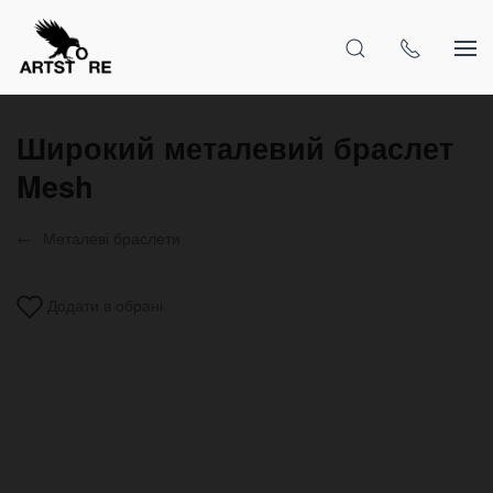
Широкий металевий браслет
Mesh
Металеві браслети
Додати в обрані