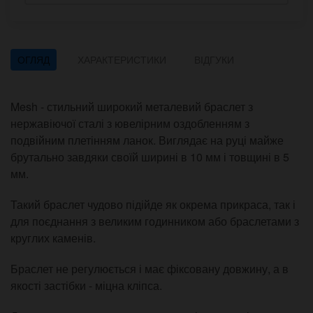
ОГЛЯД
ХАРАКТЕРИСТИКИ
ВІДГУКИ
Mesh - стильний широкий металевий браслет з
нержавіючої сталі з ювелірним оздобленням з
подвійним плетінням ланок. Виглядає на руці майже
брутально завдяки своїй ширині в 10 мм і товщині в 5
мм.
Такий браслет чудово підійде як окрема прикраса, так і
для поєднання з великим годинником або браслетами з
круглих каменів.
Браслет не регулюється і має фіксовану довжину, а в
якості застібки - міцна кліпса.