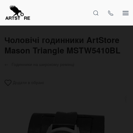
Чоловічі годинники ArtStore
Mason Triangle MSTW5410BL
Годинники на широкому ремінці
Додати в обрані