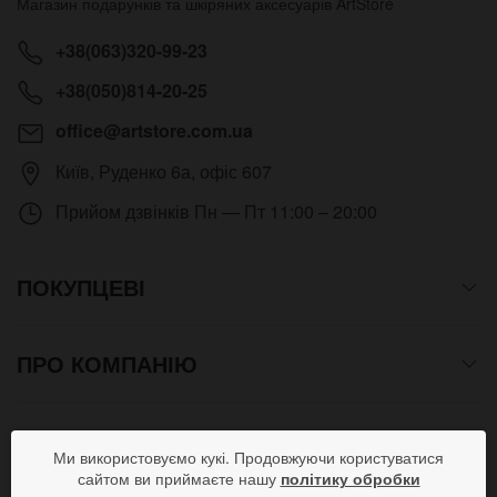
Магазин подарунків та шкіряних аксесуарів
ArtStore
+38(063)320-99-23
+38(050)814-20-25
office@artstore.com.ua
Київ
,
Руденко 6а, офіс 607
Прийом дзвінків
Пн — Пт 11:00 – 20:00
ПОКУПЦЕВІ
ПРО КОМПАНІЮ
СПОСОБИ ОПЛАТИ
Ми використовуємо кукі. Продовжуючи користуватися
сайтом ви приймаєте нашу
політику обробки