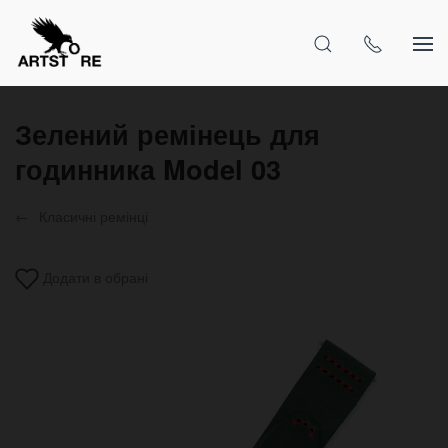
Зелений ремінець для
годинника Model 03
Класичні ремінці
Додати в обрані