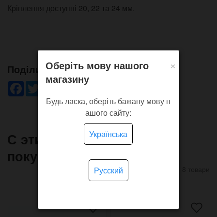
Кріплення доступні 20, 22 та 24 мм.
×
Оберіть мову нашого
Поділись!
магазину
Facebook
Twitter
WhatsApp
Viber
Pinterest
Telegram
Будь ласка, оберіть бажану мову н
ашого сайту:
Українська
С этим товаром часто
покупают
8 товари
Русский