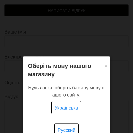
НАПИСАТИ ВІДГУК
Ваше ім'я
Електронна пошта
×
Оберіть мову нашого
магазину
Оцініть продукт
Будь ласка, оберіть бажану мову н
ашого сайту:
Відгук
Українська
Русский