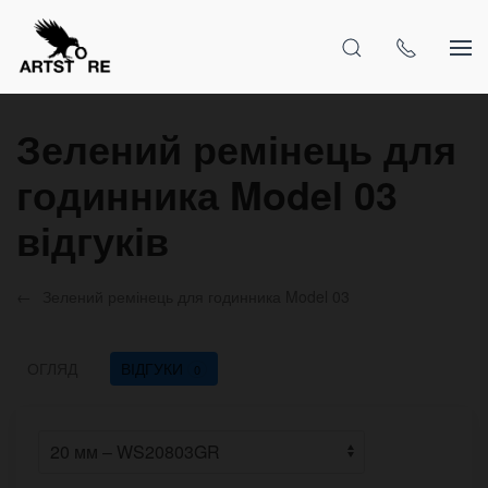
Зелений ремінець для
годинника Model 03
відгуків
Зелений ремінець для годинника Model 03
ОГЛЯД
ВІДГУКИ
0