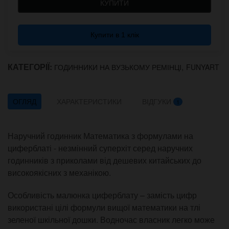
КУПИТИ
Купити в 1 клік
КАТЕГОРІЇ:
,
ГОДИННИКИ НА ВУЗЬКОМУ РЕМІНЦІ
FUNYART
ОГЛЯД
ХАРАКТЕРИСТИКИ
ВІДГУКИ
1
Наручний годинник Математика з формулами на
циферблаті - незмінний суперхіт серед наручних
годинників з приколами від дешевих китайських до
високоякісних з механікою.
Особливість малюнка циферблату – замість цифр
використані цілі формули вищої математики на тлі
зеленої шкільної дошки. Водночас власник легко може