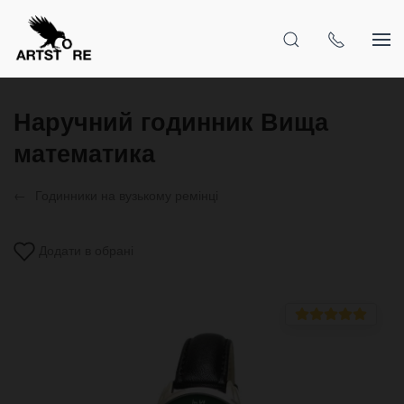
Наручний годинник Вища
математика
Годинники на вузькому ремінці
Додати в обрані