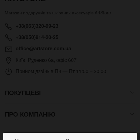
Магазин подарунків та шкіряних аксесуарів
ArtStore
+38(063)320-99-23
+38(050)814-20-25
office@artstore.com.ua
Київ
,
Руденко 6а, офіс 607
Прийом дзвінків
Пн — Пт 11:00 – 20:00
ПОКУПЦЕВІ
ПРО КОМПАНІЮ
СПОСОБИ ОПЛАТИ