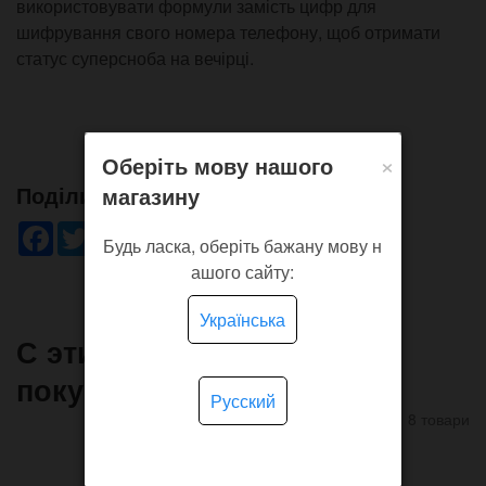
використовувати формули замість цифр для
шифрування свого номера телефону, щоб отримати
статус суперсноба на вечірці.
×
Оберіть мову нашого
Поділись!
магазину
Facebook
Twitter
WhatsApp
Viber
Pinterest
Telegram
Будь ласка, оберіть бажану мову н
ашого сайту:
Українська
С этим товаром часто
покупают
Русский
8 товари