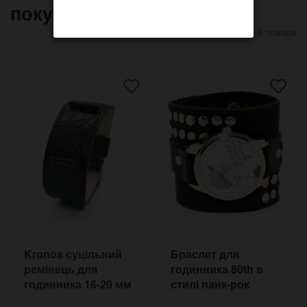
покупают
8 товари
Kronos суцільний
Браслет для
ремінець для
годинника 80th в
годинника 16-20 мм
стилі панк-рок
чорний алігатор