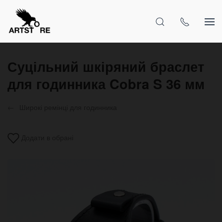
Суцільний шкіряний браслет
для годинника Cobra S 36 мм
Широкі ремінці для годинника
Додати в обрані