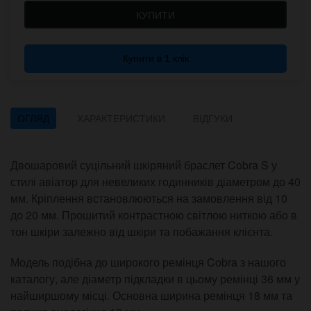
КУПИТИ
Купити в 1 клік
ОГЛЯД
ХАРАКТЕРИСТИКИ
ВІДГУКИ
Двошаровий суцільний шкіряний браслет Cobra S у
стилі авіатор для невеликих годинників діаметром до 40
мм. Кріплення встановлюються на замовлення від 10
до 20 мм. Прошитий контрастною світлою ниткою або в
тон шкіри залежно від шкіри та побажання клієнта.
Модель подібна до широкого ремінця Cobra з нашого
каталогу, але діаметр підкладки в цьому ремінці 36 мм у
найширшому місці. Основна ширина ремінця 18 мм та