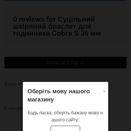
0 reviews for Суцільний
шкіряний браслет для
годинника Cobra S 36 мм
НАПИСАТИ ВІДГУК
Ваше ім'я
×
Оберіть мову нашого
магазину
Електронна пошта
Будь ласка, оберіть бажану мову н
ашого сайту: