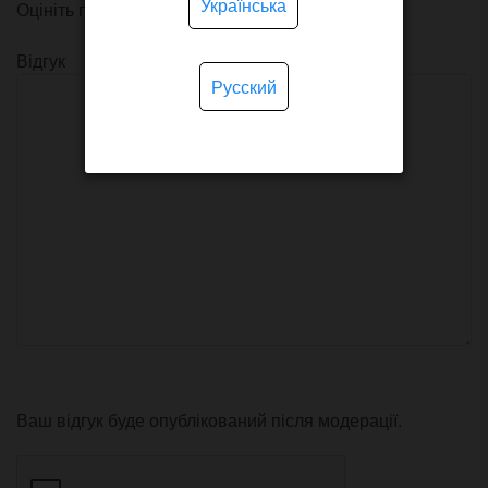
Українська
Оцініть продукт
Відгук
Русский
Ваш відгук буде опублікований після модерації.