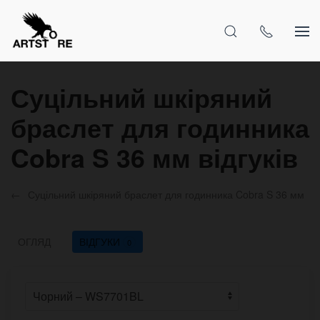
Суцільний шкіряний
браслет для годинника
Cobra S 36 мм відгуків
Суцільний шкіряний браслет для годинника Cobra S 36 мм
ОГЛЯД
ВІДГУКИ
0