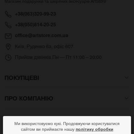
Магазин подарунків та шкіряних аксесуарів
ArtStore
+38(063)320-99-23
+38(050)814-20-25
office@artstore.com.ua
Київ
,
Руденко 6а, офіс 607
Прийом дзвінків
Пн — Пт 11:00 – 20:00
ПОКУПЦЕВІ
ПРО КОМПАНІЮ
СПОСОБИ ОПЛАТИ
Ми використовуємо кукі. Продовжуючи користуватися
сайтом ви приймаєте нашу
політику обробки