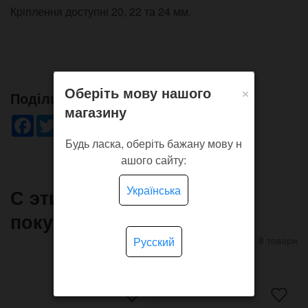
Кріплення доступні 20, 22 та 24 мм.
×
Оберіть мову нашого
Поділись!
магазину
Facebook
Twitter
WhatsApp
Viber
Pinterest
Telegram
Будь ласка, оберіть бажану мову н
ашого сайту:
Українська
С этим товаром часто
покупают
8 товари
Русский