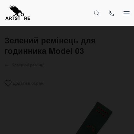
Зелений ремінець для
годинника Model 03
Класичні ремінці
Додати в обрані