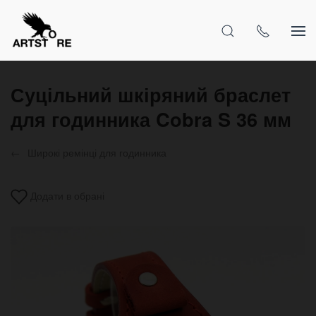
Суцільний шкіряний браслет
для годинника Cobra S 36 мм
Широкі ремінці для годинника
Додати в обрані