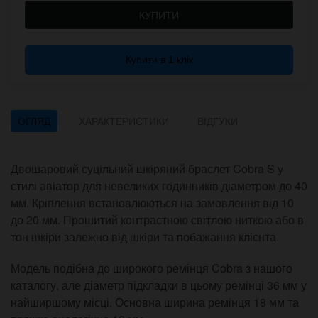
КУПИТИ
Купити в 1 клік
ОГЛЯД
ХАРАКТЕРИСТИКИ
ВІДГУКИ
Двошаровий суцільний шкіряний браслет Cobra S у
стилі авіатор для невеликих годинників діаметром до 40
мм. Кріплення встановлюються на замовлення від 10
до 20 мм. Прошитий контрастною світлою ниткою або в
тон шкіри залежно від шкіри та побажання клієнта.
Модель подібна до широкого ремінця Cobra з нашого
каталогу, але діаметр підкладки в цьому ремінці 36 мм у
найширшому місці. Основна ширина ремінця 18 мм та