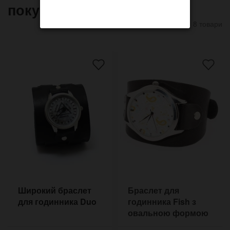
покупают
8 товари
Широкий браслет
Браслет для
для годинника Duo
годинника Fish з
овальною формою