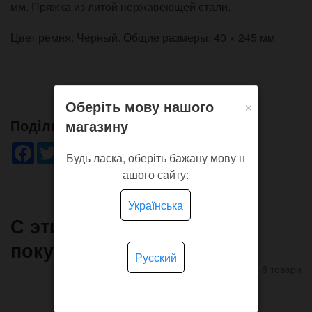
мм. Пряжка из литой нержавеющей стали.
Цвет ремня: Черный. Общие размеры: 40 × 245 мм
×
Оберіть мову нашого
Поділись!
магазину
Facebook
Twitter
WhatsApp
Viber
Pinterest
Telegram
Будь ласка, оберіть бажану мову н
ашого сайту:
Українська
С этим товаром часто
покупают
Русский
8 товари