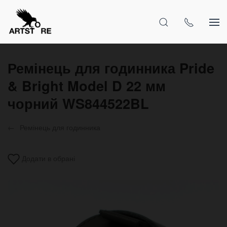
Ремінець для годинника Pride
& Bright Model D 22 мм
чорний WS844522BL
Ремінець для годинника
Додати в обрані