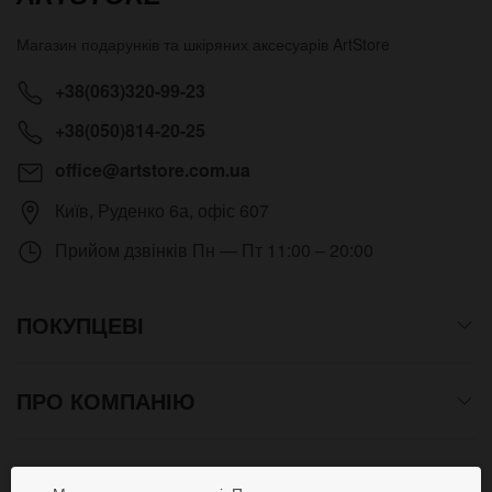
Магазин подарунків та шкіряних аксесуарів
ArtStore
+38(063)320-99-23
+38(050)814-20-25
office@artstore.com.ua
Київ
,
Руденко 6а, офіс 607
Прийом дзвінків
Пн — Пт 11:00 – 20:00
ПОКУПЦЕВІ
ПРО КОМПАНІЮ
СПОСОБИ ОПЛАТИ