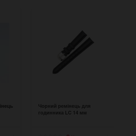
інець
Чорний ремінець для
Н
годинника LC 14 мм
1