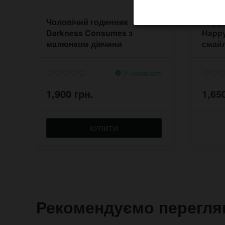
Чоловічий годинник
Наруч
Darkness Consumes з
Happ
малюнком дівчини
смай
У наявності
1,900 грн.
1,65
КУПИТИ
Рекомендуємо перегля