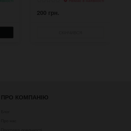
явності
Немає в наявності
200 грн.
2
СКІНЧИВСЯ
ПРО КОМПАНІЮ
Блог
Про нас
Програма лояльності