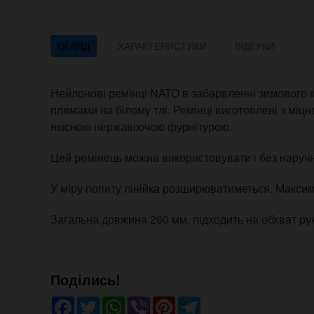
ОГЛЯД
ХАРАКТЕРИСТИКИ
ВІДГУКИ
Нейлонові ремінці NATO в забарвленні зимового 
плямами на білому тлі. Ремінці виготовлені з міцн
якісною нержавіючою фурнітурою.
Цей ремінець можна використовувати і без наручн
У міру попиту лінійка розширюватиметься. Максим
Загальна довжина 260 мм, підходить на обхват рук
Поділись!
Facebook
Twitter
WhatsApp
Viber
Pinterest
Telegram