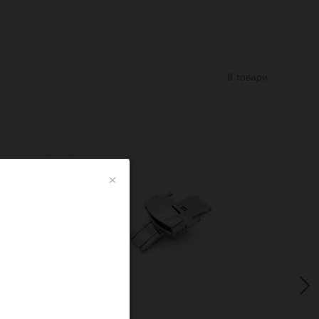
8 товари
×