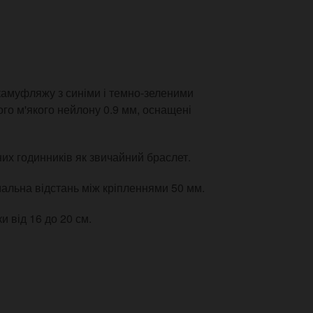
камуфляжу з синіми і темно-зеленими
ого м'якого нейлону 0.9 мм, оснащені
их годинників як звичайний браслет.
альна відстань між кріпленнями 50 мм.
и від 16 до 20 см.