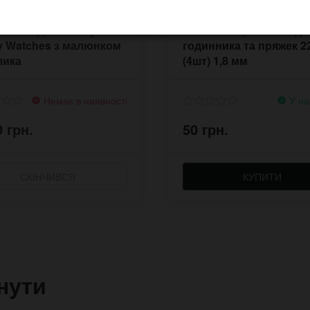
ний годинник My
Шпильки кріплення дл
y Watches з малюнком
годинника та пряжек 2
лика
(4шт) 1,8 мм
Немає в наявності
У на
0 грн.
50 грн.
СКІНЧИВСЯ
КУПИТИ
нути