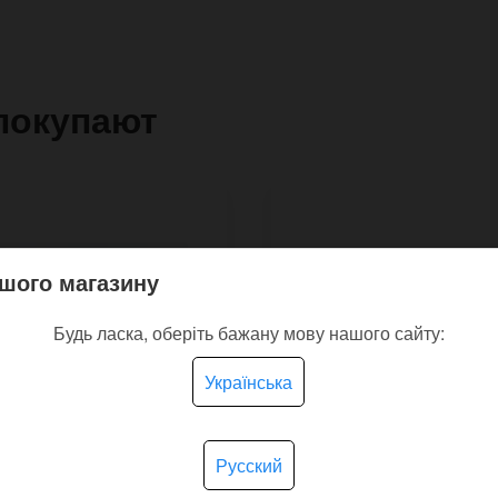
покупают
шого магазину
Будь ласка, оберіть бажану мову нашого сайту:
Українська
Русский