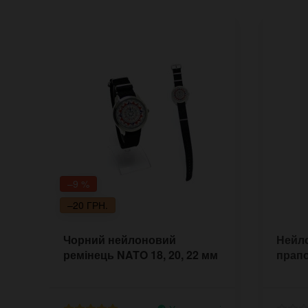
–9 %
–20 ГРН.
Чорний нейлоновий
Нейл
ремінець NATO 18, 20, 22 мм
прапо