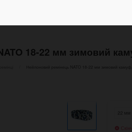
NATO 18-22 мм зимовий ка
ремінці
Нейлоновий ремінець NATO 18-22 мм зимовий каму
Скін