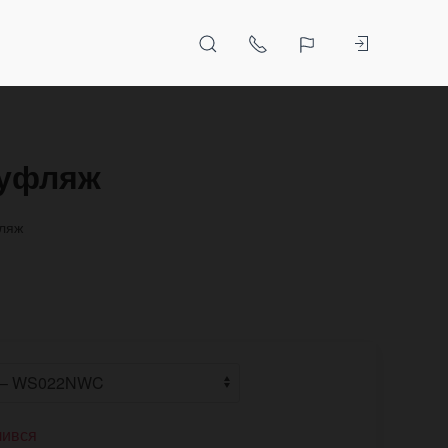
муфляж
фляж
чився