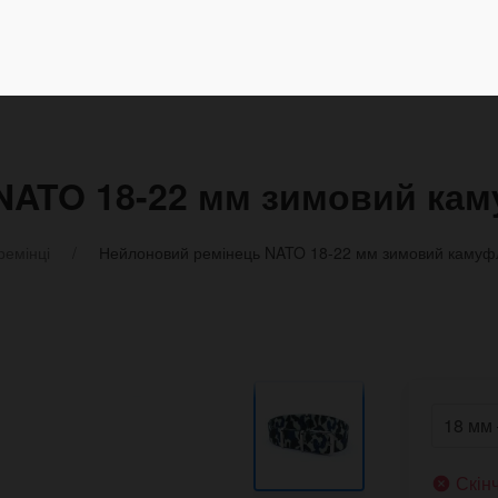
NATO 18-22 мм зимовий ка
ремінці
Нейлоновий ремінець NATO 18-22 мм зимовий каму
Скін