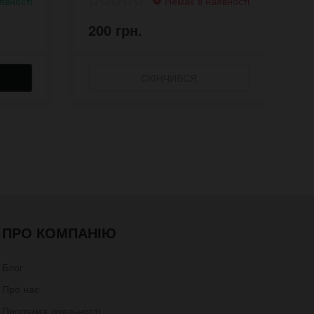
явності
Немає в наявності
200 грн.
2
СКІНЧИВСЯ
ПРО КОМПАНІЮ
Блог
Про нас
Програма лояльності