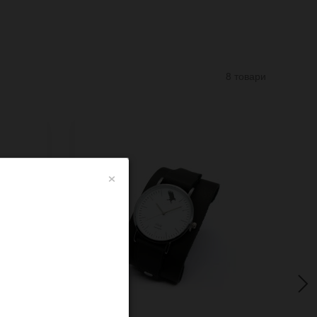
8 товари
×