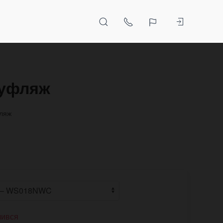
муфляж
фляж
чився