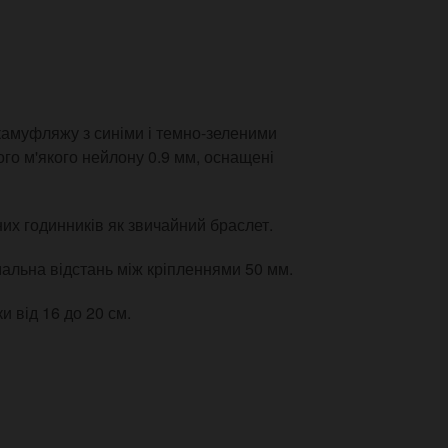
камуфляжу з синіми і темно-зеленими
ого м'якого нейлону 0.9 мм, оснащені
их годинників як звичайний браслет.
альна відстань між кріпленнями 50 мм.
и від 16 до 20 см.