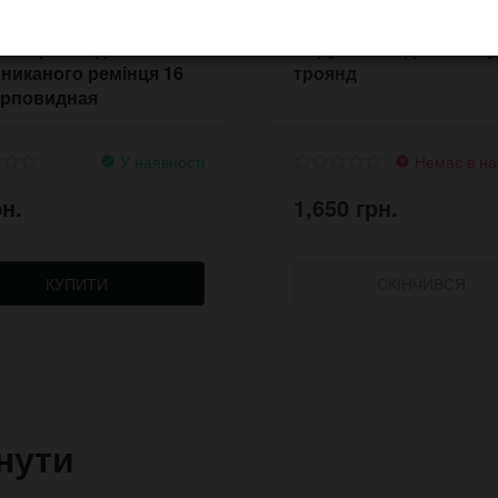
ва пряжка для
Наручний годинник Бу
никаного ремінця 16
троянд
ерповидная
У наявності
Немає в на
рн.
1,650 грн.
КУПИТИ
СКІНЧИВСЯ
нути