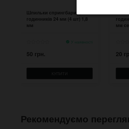
Шпильки спрингбари для
Стале
годинників 24 мм (4 шт) 1,8
годин
мм
мм с
У наявності
50 грн.
20 г
КУПИТИ
Рекомендуємо перегля