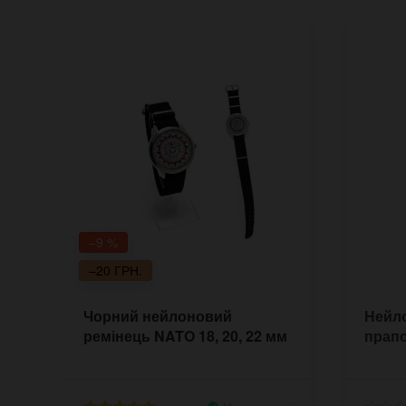
–9 %
–20 ГРН.
Чорний нейлоновий
Нейл
ремінець NATO 18, 20, 22 мм
прапо