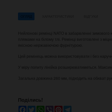
ОГЛЯД
ХАРАКТЕРИСТИКИ
ВІДГУКИ
Нейлонові ремінці NATO в забарвленні зимового 
плямами на білому тлі. Ремінці виготовлені з міцн
якісною нержавіючою фурнітурою.
Цей ремінець можна використовувати і без наручн
У міру попиту лінійка розширюватиметься. Максим
Загальна довжина 260 мм, підходить на обхват рук
Поділись!
Facebook
Twitter
WhatsApp
Viber
Pinterest
Telegram