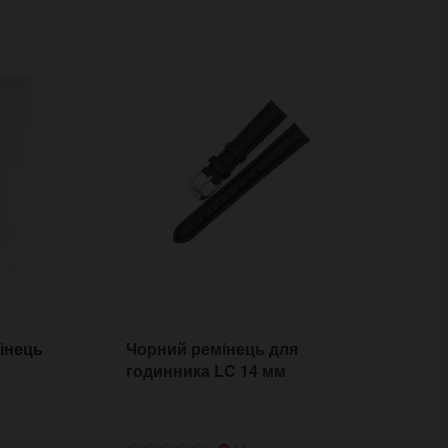
інець
Чорний ремінець для
Н
годинника LC 14 мм
1