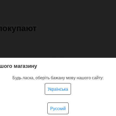
покупают
шого магазину
Будь ласка, оберіть бажану мову нашого сайту:
Українська
Русский