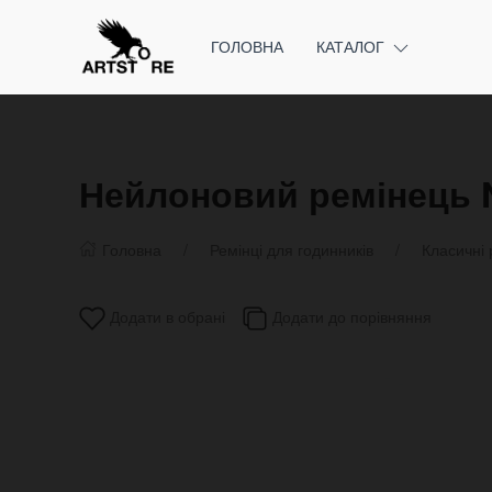
ГОЛОВНА
КАТАЛОГ
Нейлоновий ремінець 
Головна
Ремінці для годинників
Класичні 
Додати в обрані
Додати до порівняння