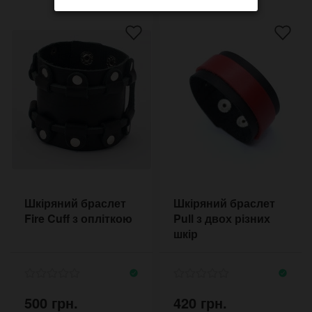
Шкіряний браслет
Шкіряний браслет
Fire Cuff з опліткою
Pull з двох різних
шкір
500 грн.
420 грн.