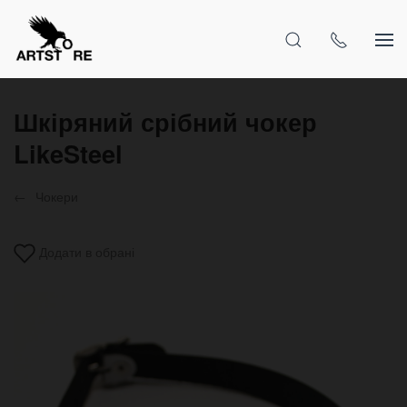
Шкіряний срібний чокер
LikeSteel
Чокери
Додати в обрані