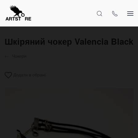
Шкіряний чокер Valencia Black
Чокери
Додати в обрані