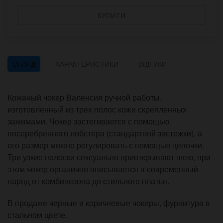
КУПИТИ
ОГЛЯД
ХАРАКТЕРИСТИКИ
ВІДГУКИ
Кожаный чокер Валенсия ручной работы,
изготовленный из трех полос кожи скрепленных
зажимами. Чокер застегивается с помощью
посеребренного лобстера (стандартной застежки), а
его размер можно регулировать с помощью цепочки.
Три узкие полоски сексуально приоткрывают шею, при
этом чокер органично вписывается в современный
наряд от комбинезона до стильного платья.
В продаже черные и коричневые чокеры, фурнитура в
стальном цвете.