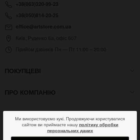
+38(063)320-99-23
+38(050)814-20-25
office@artstore.com.ua
Київ
,
Руденко 6а, офіс 607
Прийом дзвінків
Пн — Пт 11:00 – 20:00
ПОКУПЦЕВІ
ПРО КОМПАНІЮ
СПОСОБИ ОПЛАТИ
Ми використовуємо кукі. Продовжуючи користуватися
сайтом ви приймаєте нашу
політику обробки
персональних даних
ПРИЄДНУЙСЯ В СОЦМЕРЕЖАХ