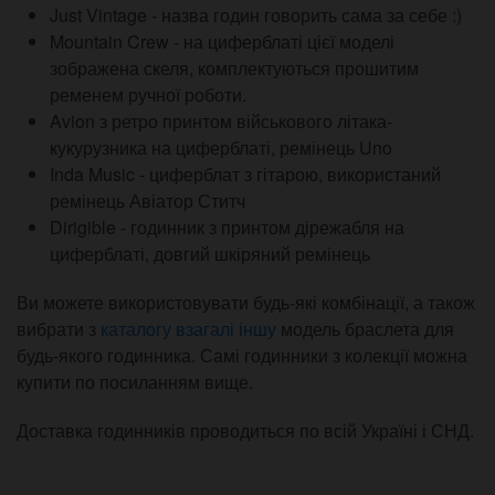
Just Vintage - назва годин говорить сама за себе :)
Mountain Crew - на циферблаті цієї моделі
зображена скеля, комплектуються прошитим
ременем ручної роботи.
Avion з ретро принтом військового літака-
кукурузника на циферблаті, ремінець Uno
Inda Music - циферблат з гітарою, використаний
ремінець Авіатор Ститч
Dirigible - годинник з принтом дірежабля на
циферблаті, довгий шкіряний ремінець
Ви можете використовувати будь-які комбінації, а також
вибрати з
каталогу взагалі іншу
модель браслета для
будь-якого годинника. Самі годинники з колекції можна
купити по посиланням вище.
Доставка годинників проводиться по всій Україні і СНД.