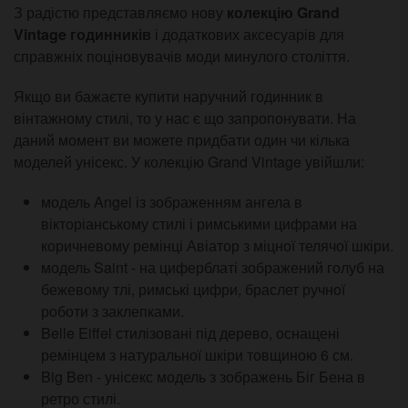
З радістю представляємо нову
колекцію Grand
Vintage годинників
і додаткових аксесуарів для
справжніх поціновувачів моди минулого століття.
Якщо ви бажаєте купити наручний годинник в
вінтажному стилі, то у нас є що запропонувати. На
даний момент ви можете придбати один чи кілька
моделей унісекс. У колекцію Grand Vintage увійшли:
модель Angel із зображенням ангела в
вікторіанському стилі і римськими цифрами на
коричневому ремінці Авіатор з міцної телячої шкіри.
модель Saint - на циферблаті зображений голуб на
бежевому тлі, римські цифри, браслет ручної
роботи з заклепками.
Belle Eiffel стилізовані під дерево, оснащені
ремінцем з натуральної шкіри товщиною 6 см.
Big Ben - унісекс модель з зображень Біг Бена в
ретро стилі.