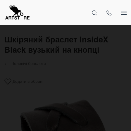
Шкіряний браслет InsideX
Black вузький на кнопці
Чоловічі браслети
Додати в обрані