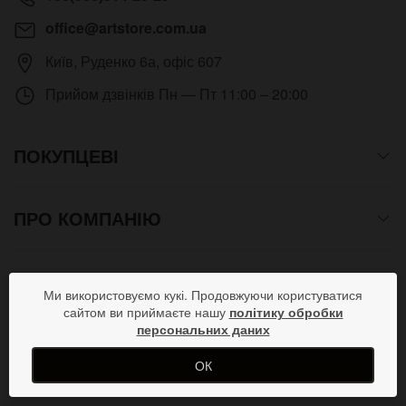
office@artstore.com.ua
Київ
,
Руденко 6а, офіс 607
Прийом дзвінків
Пн — Пт 11:00 – 20:00
ПОКУПЦЕВІ
ПРО КОМПАНІЮ
СПОСОБИ ОПЛАТИ
Ми використовуємо кукі. Продовжуючи користуватися
сайтом ви приймаєте нашу
політику обробки
персональних даних
ПРИЄДНУЙСЯ В СОЦМЕРЕЖАХ
ОК