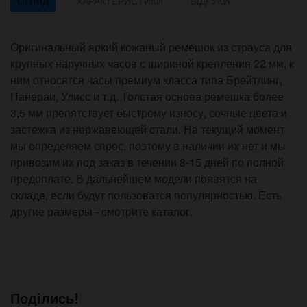
ОГЛЯД
ХАРАКТЕРИСТИКИ
ВІДГУКИ
Оригинальный яркий кожаный ремешок из страуса для
крупных наручных часов с шириной крепления 22 мм, к
ним относятся часы премиум класса типа Брейтлинг,
Панераи, Улисс и т.д. Толстая основа ремешка более
3,5 мм препятствует быстрому износу, сочные цвета и
застежка из нержавеющей стали. На текущий момент
мы определяем спрос, поэтому в наличии их нет и мы
привозим их под заказ в течении 8-15 дней по полной
предоплате. В дальнейшем модели появятся на
складе, если будут пользоватся популярностью. Есть
другие размеры - смотрите каталог.
Поділись!