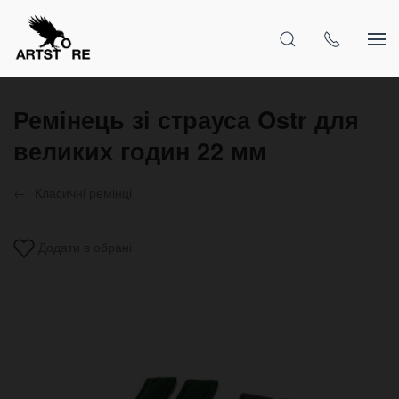
Ремінець зі страуса Ostr для
великих годин 22 мм
Класичні ремінці
Додати в обрані