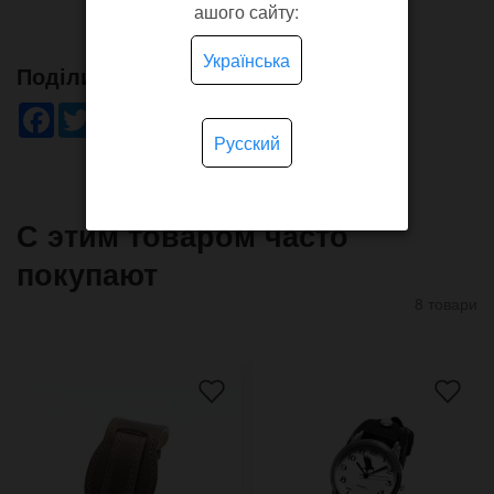
ашого сайту:
Українська
Поділись!
Facebook
Twitter
WhatsApp
Viber
Pinterest
Telegram
Русский
С этим товаром часто
покупают
8 товари