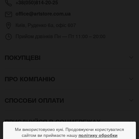
+38(050)814-20-25
office@artstore.com.ua
Київ
,
Руденко 6а, офіс 607
Прийом дзвінків
Пн — Пт 11:00 – 20:00
ПОКУПЦЕВІ
ПРО КОМПАНІЮ
СПОСОБИ ОПЛАТИ
ПРИЄДНУЙСЯ В СОЦМЕРЕЖАХ
Ми використовуємо кукі. Продовжуючи користуватися
сайтом ви приймаєте нашу
політику обробки