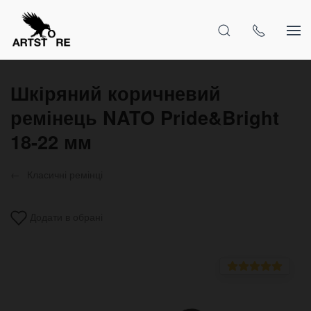
Шкіряний коричневий
ремінець NATO Pride&Bright
18-22 мм
Класичні ремінці
Додати в обрані