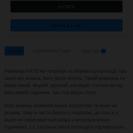
КУПИТИ
Купити в 1 клік
ОГЛЯД
ХАРАКТЕРИСТИКИ
ВІДГУКИ
1
Ремінець НАТО не потребує особливої презентації, про
нього всі знають, його часто носять. Такий ремінець не
вибагливий, міцний, зручний, виглядає стильно як під
військовий годинник, так і під фешн стиль.
Nato ремінці зазвичай більш зносостійкі та міцні на
розрив, тому їх часто беруть у подорожі, до того ж у
нього не перетирається шкіра у місці кріплення
годинника, т.к. суцільна смуга проходить під корпусом.