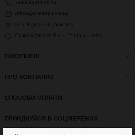
+38(050)814-20-25
office@artstore.com.ua
Київ
,
Руденко 6а, офіс 607
Прийом дзвінків
Пн — Пт 11:00 – 20:00
ПОКУПЦЕВІ
ПРО КОМПАНІЮ
СПОСОБИ ОПЛАТИ
ПРИЄДНУЙСЯ В СОЦМЕРЕЖАХ