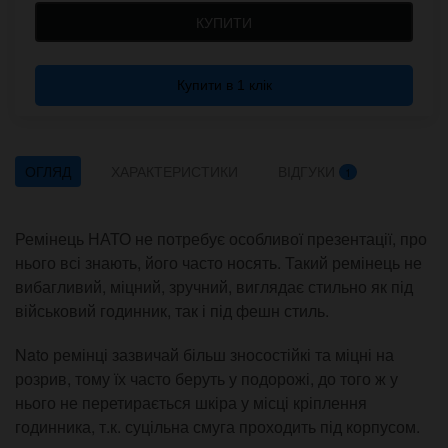
КУПИТИ
Купити в 1 клік
ОГЛЯД
ХАРАКТЕРИСТИКИ
ВІДГУКИ
1
Ремінець НАТО не потребує особливої презентації, про
нього всі знають, його часто носять. Такий ремінець не
вибагливий, міцний, зручний, виглядає стильно як під
військовий годинник, так і під фешн стиль.
Nato ремінці зазвичай більш зносостійкі та міцні на
розрив, тому їх часто беруть у подорожі, до того ж у
нього не перетирається шкіра у місці кріплення
годинника, т.к. суцільна смуга проходить під корпусом.