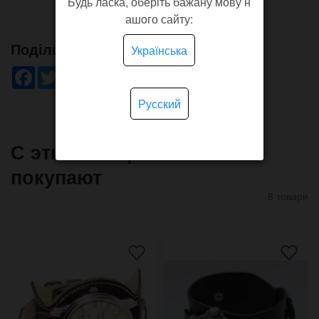
Будь ласка, оберіть бажану мову н
ашого сайту:
Поділись!
Українська
Facebook
Twitter
WhatsApp
Viber
Pinterest
Telegram
Русский
С этим товаром часто
покупают
8 товари