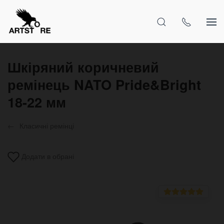
Шкіряний коричневий
ремінець NATO Pride&Bright
18-22 мм
Класичні ремінці
Додати в обрані