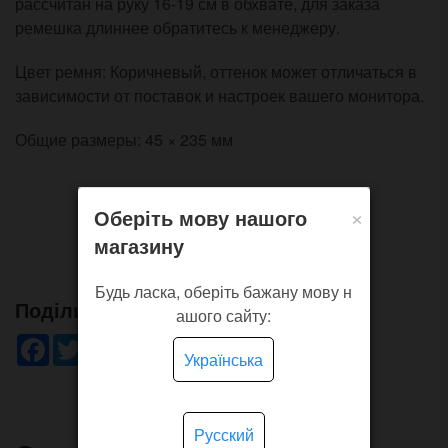
рассчитан на руку 16-19 см в обхвате, для заказа
ремешка длиннее обратитесь к менеджеру.
Цвет ремня: Коричневый, оттенок может отличаться в
зависимости от поставок и настроек вашего монитора.
Общие размеры: 45 × 235 мм
×
Оберіть мову нашого
магазину
Будь ласка, оберіть бажану мову н
Поділись!
ашого сайту:
Facebook
Twitter
WhatsApp
Viber
Pinterest
Telegram
Українська
Русский