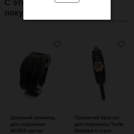
С этим товаром часто
покупают
8 товари
Широкий ремінець
Прошитий браслет
для годинника
для годинника Turtle
M18CS світла
Stitched в стилі