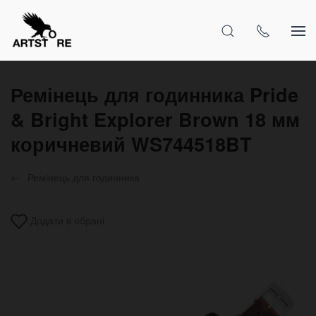
Ремінець для годинника Pride
& Bright Explorer Brown 18 мм
коричневий WS744518BT
Ремінець для годинника
Додати в обрані