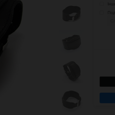
Інш
Под