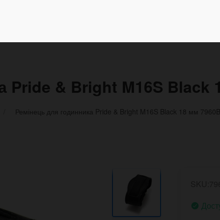
 Pride & Bright M16S Black
Ремінець для годинника Pride & Bright M16S Black 18 мм 7960
SKU:79
Дост