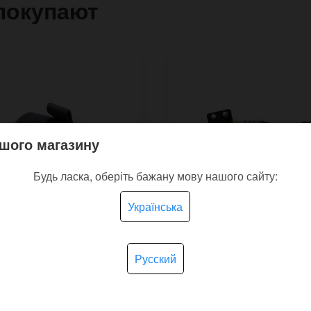
покупают
шого магазину
Будь ласка, оберіть бажану мову нашого сайту:
Українська
Русский
кий ремінець для
Шкіряний браслет для
ників Aviator з двома
годинника Punk Band 
ками
смуг