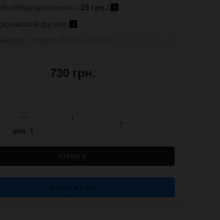
ий розмір кріплення (+
25 грн.
)
?
арунковий футляр
i
730 грн.
мін.
1
КУПИТИ
Купити в 1 клік