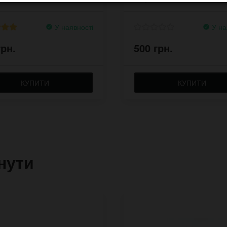
У наявності
У на
грн.
500 грн.
КУПИТИ
КУПИТИ
нути