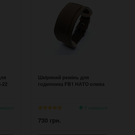
для
Шкіряний ремінь для
В
-22
годинника FB1 НАТО олива
г
к
явності
У наявності
730 грн.
7