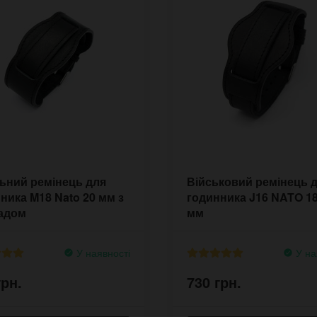
ьний ремінець для
Військовий ремінець 
ника M18 Nato 20 мм з
годинника J16 NATO 18
ладом
мм
У наявності
У на
грн.
730 грн.