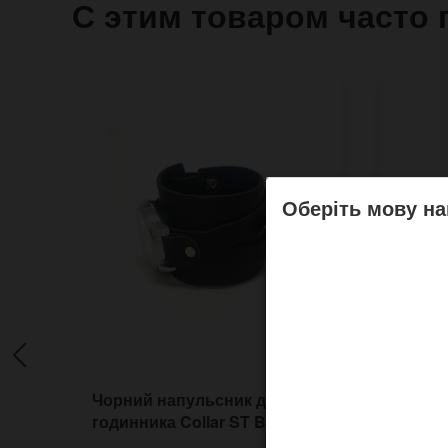
С этим товаром часто 
Оберіть мову на
Чорний напульсник для
Широ
годинника Collar ST Black
годин
пряж