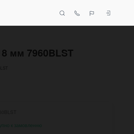
 18 мм 7960BLST
BLST
60BLST
упно к замовленню