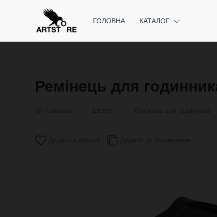
ГОЛОВНА
КАТАЛОГ
Ремінець для годинника
Головна
Export
Ремінець для годинника
Додати в обрані
Додати до порівняння