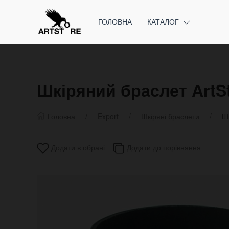
ГОЛОВНА
КАТАЛОГ
Шкіряний браслет ArtS
Головна
Export
Шкіряні браслети
Ш
Додати в обрані
Додати до порівняння