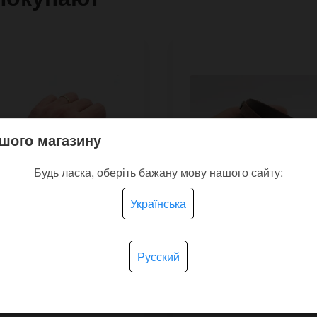
шого магазину
Будь ласка, оберіть бажану мову нашого сайту:
Українська
Русский
ий мінімалістичний
Шкіряний браслет Goth
ет Stroke з товстої
полосами