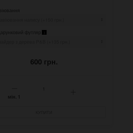
віювання
арунковий футляр
i
600 грн.
мін.
1
КУПИТИ