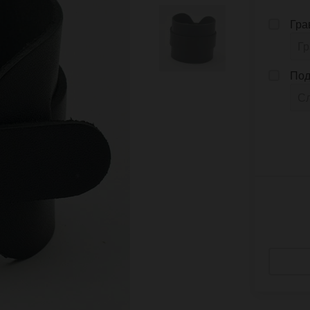
Гра
Под