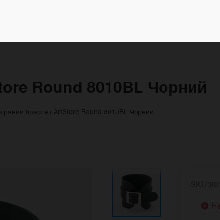
tore Round 8010BL Чорний
кіряний браслет ArtStore Round 8010BL Чорний
SKU:80
Не