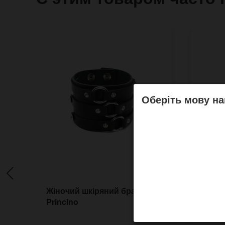
Оберіть мову на
Жіночий шкіряний браслет
Вузьк
Princino
брасл
шкіри