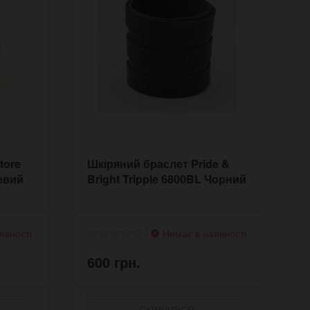
tore
Шкіряний браслет Pride &
Ш
евий
Bright Tripple 6800BL Чорний
B
Ч
явності
Немає в наявності
600 грн.
5
СКІНЧИВСЯ