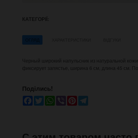
КАТЕГОРІЇ:
ОГЛЯД
ХАРАКТЕРИСТИКИ
ВІДГУКИ
Черный широкий напульсник из натуральной кожи.
фиксирует запястье, ширина 6 см, длина 45 см. Под
Поділись!
Facebook
Twitter
WhatsApp
Viber
Pinterest
Telegram
С этим товаром часто 