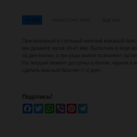
ОГЛЯД
ХАРАКТЕРИСТИКИ
ВІДГУКИ
Оригинальный и стильный женский кожаный брасл
мм (диаметр часов 39-41 мм). Выполнен в виде ко
на две кнопки, а три ряда кнопок позволяют застег
На текущий момент доступны в белом, черном и 
сделать красный браслет (1-2 дня).
Поділись!
Facebook
Twitter
WhatsApp
Viber
Pinterest
Telegram