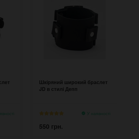
слет
Шкіряний широкий браслет
Ч
JD в стилі Депп
н
C
явності
У наявності
550 грн.
5