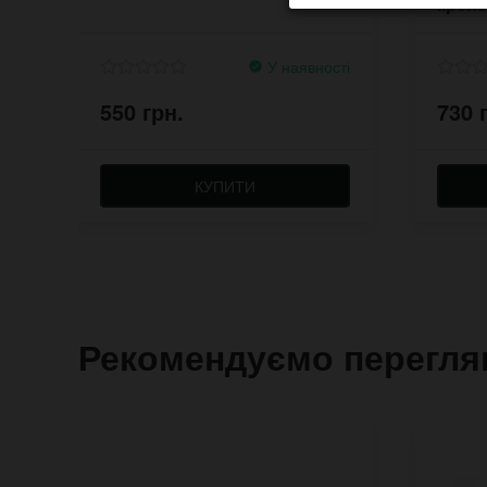
крейз
У наявності
550 грн.
730 
КУПИТИ
Рекомендуємо перегля