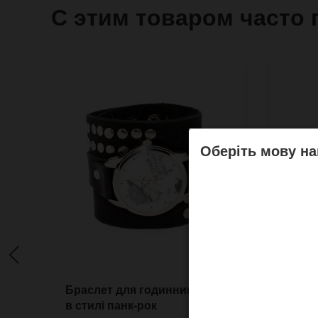
С этим товаром часто 
Оберіть мову на
Браслет для годинника 80th
Ремін
в стилі панк-рок
M16B