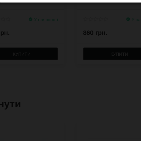
і
У наявності
У на
грн.
860 грн.
КУПИТИ
КУПИТИ
нути