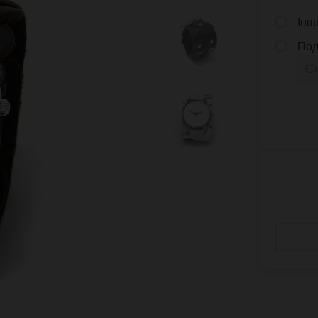
Інш
Под