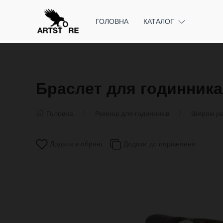
ГОЛОВНА
КАТАЛОГ
Браслет для годинника 
Головна
Ремінці для годинників
Широкі ре
Додати в обрані
Додати до порівняння