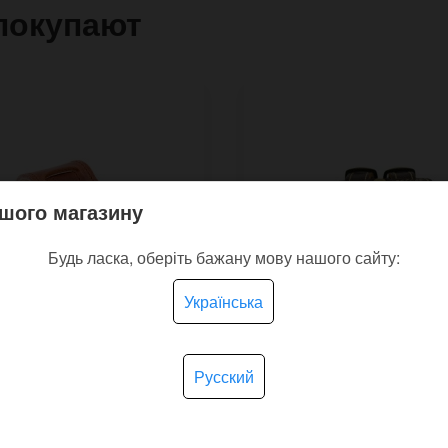
покупают
шого магазину
Будь ласка, оберіть бажану мову нашого сайту:
Українська
Русский
ець для годинника
Вінтажний браслет дл
T НАТО рудий бежевий
годинника Duo Stitch V