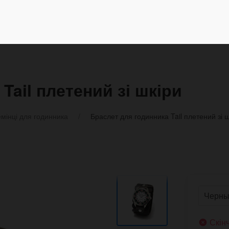
Tail плетений зі шкіри
мінці для годинника
Браслет для годинника Tail плетений зі ш
Скін