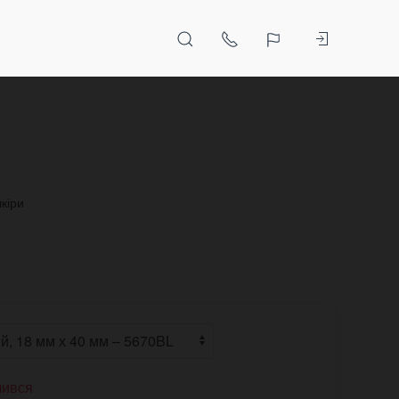
кіри
чився