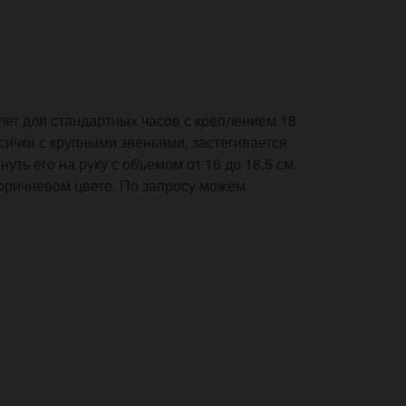
ет для стандартных часов с креплением 18
сички с крупными звеньями, застегивается
нуть его на руку с объемом от 16 до 18,5 см.
коричневом цвете. По запросу можем